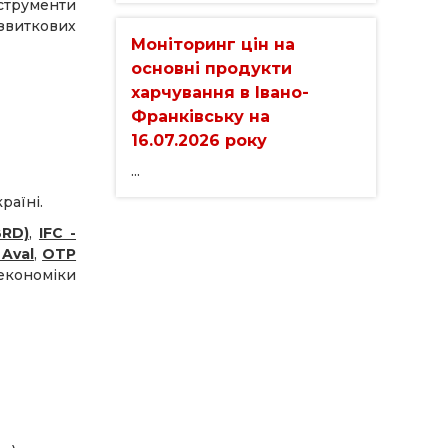
нструменти
озвиткових
Моніторинг цін на
основні продукти
харчування в Івано-
Франківську на
16.07.2026 року
...
раїні.
BRD)
,
IFC -
 Aval
,
OTP
 економіки