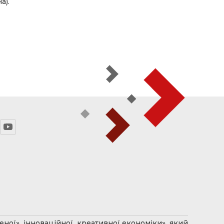
а).
ної», інноваційної, креативної економіки», який