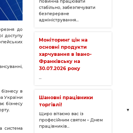
повинна працювати
стабільно, забезпечувати
безперервне
адміністрування...
ерезня до
ої доступу
Моніторинг цін на
ропейських
основні продукти
харчування в Івано-
Франківську на
ансуванні,
30.07.2026 року
...
 бізнесу в
Шановні працівники
ва України
ає бізнесу
торгівлі!
орту.
Щиро вітаємо вас із
професійним святом – Днем
працівників...
ва система