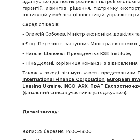
адаптується до нових ризиків і потреб економі
гарантій, лізингові рішення, підтримку експор
інституцій у мобілізації інвестицій, управлінні 
Серед спікерів:
▪︎ Олексій Соболев, Міністр економіки, довкілля т
▪︎ Єгор Перелигін, заступник Міністра економіки,
▪︎ Наталія Шаповал, Президентка KSE Institute;
▪︎ Ніна Делані, керівниця команди з відновлення,
Також у заході візьмуть участь представники
International Finance Corporation
,
European In
Leasing Ukraine
,
INGO
,
ARX
,
ПрАТ Експортно-кр
(фінальний список учасників узгоджується).
Деталі заходу:
Коли:
25 березня, 14:00–18:00