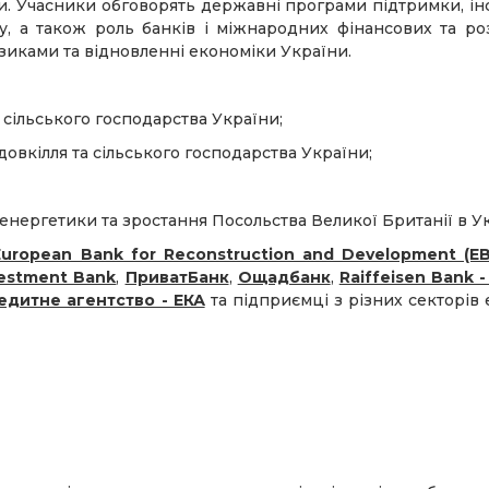
ки. Учасники обговорять державні програми підтримки, і
ту, а також роль банків і міжнародних фінансових та р
ризиками та відновленні економіки України.
а сільського господарства України;
 довкілля та сільського господарства України;
 енергетики та зростання Посольства Великої Британії в Ук
European Bank for Reconstruction and Development (E
vestment Bank
,
ПриватБанк
,
Ощадбанк
,
Raiffeisen Bank -
едитне агентство - ЕКА
та підприємці з різних секторів