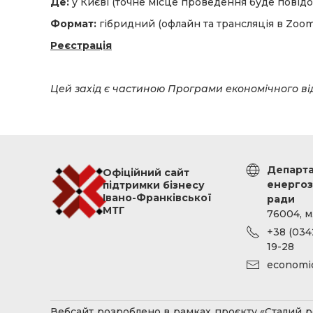
Де:
у Києві (точне місце проведення буде повід
Формат:
гібридний (офлайн та трансляція в Zoom
Реєстрація
Цей захід є частиною Програми економічного ві
Департа
Офіційний сайт
енергоз
підтримки бізнесу
Івано-Франківської
ради
МТГ
76004, м
+38 (0342
19-28
economi
Вебсайт розроблено в рамках проєкту «Сталий ро