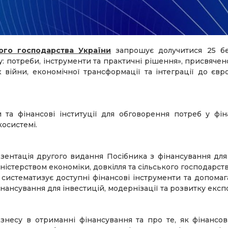
кого господарства України
запрошує долучитися 25 б
: потреби, інструменти та практичні рішення», присвячен
 війни, економічної трансформації та інтеграції до єв
 та фінансові інституції для обговорення потреб у фін
косистемі.
зентація другого видання Посібника з фінансування для
Міністерством економіки, довкілля та сільського господарст
 систематизує доступні фінансові інструменти та допомаг
нансування для інвестицій, модернізації та розвитку експ
ізнесу в отриманні фінансування та про те, як фінансо