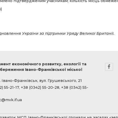
омлено підтвердженим учасникам; кількість місць обмежен
)
дновлення України за підтримки Уряду Великої Британії.
мент економічного розвитку, екології та
береження Івано-Франківської міської
. Івано-Франківськ, вул. Грушевського, 21
) 55-21-17, +38 (0342) 55-20-28, +38 (0342) 55-
c@mvk.if.ua
звиток МСП Івано-Франківської громади на засадах «зеле