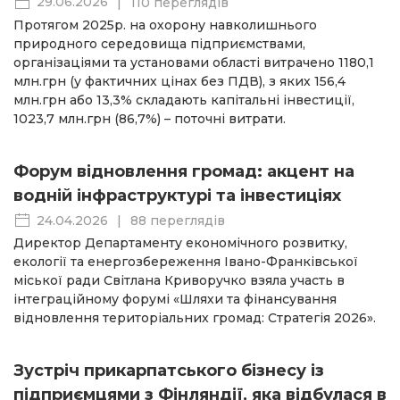
29.06.2026
|
110 переглядів
Протягом 2025р. на охорону навколишнього
природного середовища підприємствами,
організаціями та установами області витрачено 1180,1
млн.грн (у фактичних цінах без ПДВ), з яких 156,4
млн.грн або 13,3% складають капітальні інвестиції,
1023,7 млн.грн (86,7%) – поточні витрати.
Форум відновлення громад: акцент на
водній інфраструктурі та інвестиціях
24.04.2026
|
88 переглядів
Директор Департаменту економічного розвитку,
екології та енергозбереження Івано-Франківської
міської ради Світлана Криворучко взяла участь в
інтеграційному форумі «Шляхи та фінансування
відновлення територіальних громад: Стратегія 2026».
Зустріч прикарпатського бізнесу із
підприємцями з Фінляндії, яка відбулася в