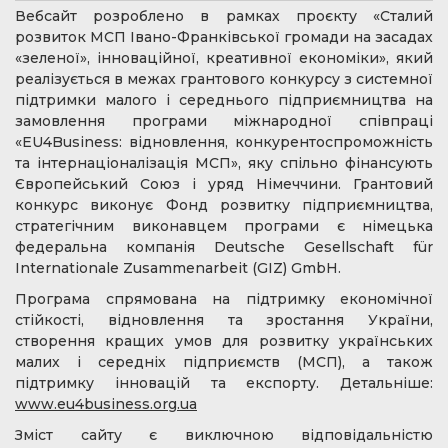
Вебсайт розроблено в рамках проєкту «Сталий
розвиток МСП Івано-Франківської громади на засадах
«зеленої», інноваційної, креативної економіки», який
реалізується в межах грантового конкурсу з системної
підтримки малого і середнього підприємництва на
замовлення програми міжнародної співпраці
«EU4Business: відновлення, конкурентоспроможність
та інтернаціоналізація МСП», яку спільно фінансують
Європейський Союз і уряд Німеччини. Грантовий
конкурс виконує Фонд розвитку підприємництва,
стратегічним виконавцем програми є німецька
федеральна компанія Deutsche Gesellschaft für
Internationale Zusammenarbeit (GIZ) GmbH.
Програма спрямована на підтримку економічної
стійкості, відновлення та зростання України,
створення кращих умов для розвитку українських
малих і середніх підприємств (МСП), а також
підтримку інновацій та експорту. Детальніше:
www.eu4business.org.ua
Зміст сайту є виключною відповідальністю