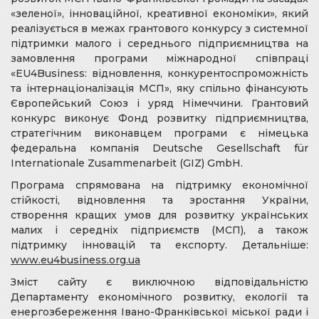
«зеленої», інноваційної, креативної економіки», який
реалізується в межах грантового конкурсу з системної
підтримки малого і середнього підприємництва на
замовлення програми міжнародної співпраці
«EU4Business: відновлення, конкурентоспроможність
та інтернаціоналізація МСП», яку спільно фінансують
Європейський Союз і уряд Німеччини. Грантовий
конкурс виконує Фонд розвитку підприємництва,
стратегічним виконавцем програми є німецька
федеральна компанія Deutsche Gesellschaft für
Internationale Zusammenarbeit (GIZ) GmbH.
Програма спрямована на підтримку економічної
стійкості, відновлення та зростання України,
створення кращих умов для розвитку українських
малих і середніх підприємств (МСП), а також
підтримку інновацій та експорту. Детальніше:
www.eu4business.org.ua
Зміст сайту є виключною відповідальністю
Департаменту економічного розвитку, екології та
енергозбереження Івано-Франківської міської ради і