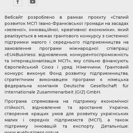
Вебсайт розроблено в рамках проєкту «Сталий
розвиток МСП Івано-Франківської громади на засадах
«зеленої», інноваційної, креативної економіки», який
реалізується в межах грантового конкурсу з системної
підтримки малого і середнього підприємництва на
замовлення програми міжнародної співпраці
«EU4Business: відновлення, конкурентоспроможність
та інтернаціоналізація МСП», яку спільно фінансують
Європейський Союз і уряд Німеччини. Грантовий
конкурс виконує Фонд розвитку підприємництва,
стратегічним виконавцем програми є німецька
федеральна компанія Deutsche Gesellschaft für
Internationale Zusammenarbeit (GIZ) GmbH.
Програма спрямована на підтримку економічної
стійкості, відновлення та зростання України,
створення кращих умов для розвитку українських
малих і середніх підприємств (МСП), а також
підтримку інновацій та експорту. Детальніше:
www.eu4business.org.ua