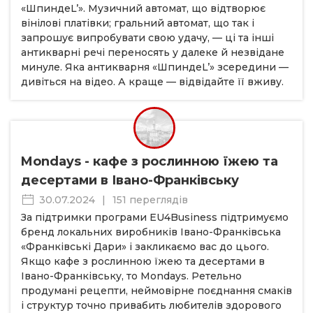
«ШпиндеL’». Музичний автомат, що відтворює
вінілові платівки; гральний автомат, що так і
запрошує випробувати свою удачу, — ці та інші
антикварні речі переносять у далеке й незвідане
минуле. Яка антикварня «ШпиндеL’» зсередини —
дивіться на відео. А краще — відвідайте її вживу.
Mondays - кафе з рослинною їжею та
десертами в Івано-Франківську
30.07.2024
|
151 переглядів
За підтримки програми EU4Business підтримуємо
бренд локальних виробників Івано-Франківська
«Франківські Дари» і закликаємо вас до цього.
Якщо кафе з рослинною їжею та десертами в
Івано-Франківську, то Mondays. Ретельно
продумані рецепти, неймовірне поєднання смаків
і структур точно привабить любителів здорового