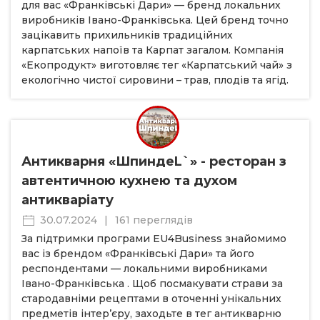
для вас «Франківські Дари» — бренд локальних
виробників Івано-Франківська. Цей бренд точно
зацікавить прихильників традиційних
карпатських напоїв та Карпат загалом. Компанія
«Екопродукт» виготовляє тег «Карпатський чай» з
екологічно чистої сировини – трав, плодів та ягід.
Антикварня «ШпиндеL`» - ресторан з
автентичною кухнею та духом
антикваріату
30.07.2024
|
161 переглядів
За підтримки програми EU4Business знайомимо
вас із брендом «Франківські Дари» та його
респондентами — локальними виробниками
Івано-Франківська . Щоб посмакувати страви за
стародавніми рецептами в оточенні унікальних
предметів інтер’єру, заходьте в тег антикварню