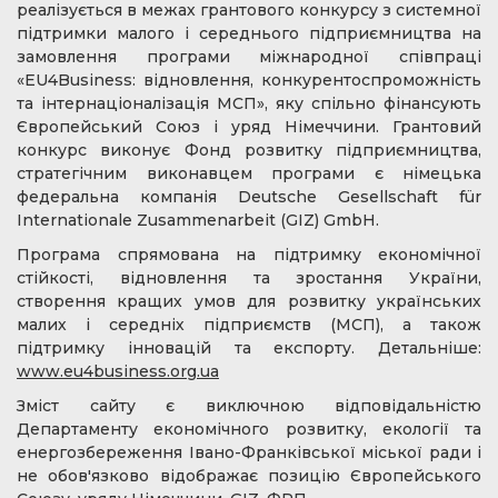
реалізується в межах грантового конкурсу з системної
підтримки малого і середнього підприємництва на
замовлення програми міжнародної співпраці
«EU4Business: відновлення, конкурентоспроможність
та інтернаціоналізація МСП», яку спільно фінансують
Європейський Союз і уряд Німеччини. Грантовий
конкурс виконує Фонд розвитку підприємництва,
стратегічним виконавцем програми є німецька
федеральна компанія Deutsche Gesellschaft für
Internationale Zusammenarbeit (GIZ) GmbH.
Програма спрямована на підтримку економічної
стійкості, відновлення та зростання України,
створення кращих умов для розвитку українських
малих і середніх підприємств (МСП), а також
підтримку інновацій та експорту. Детальніше:
www.eu4business.org.ua
Зміст сайту є виключною відповідальністю
Департаменту економічного розвитку, екології та
енергозбереження Івано-Франківської міської ради і
не обов'язково відображає позицію Європейського