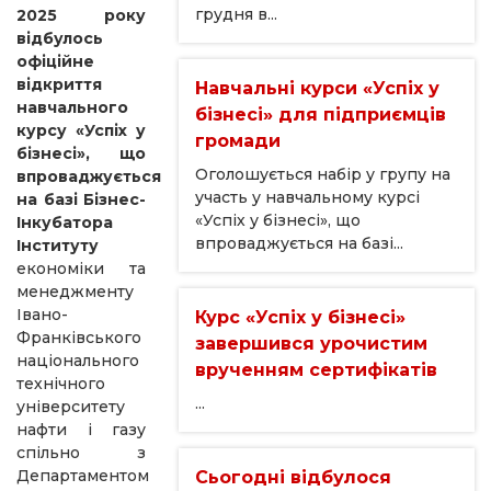
грудня в...
2025 року
відбулось
офіційне
відкриття
Навчальні курси «Успіх у
навчального
бізнесі» для підприємців
курсу «Успіх у
громади
бізнесі», що
Оголошується набір у групу на
впроваджується
участь у навчальному курсі
на базі Бізнес-
«Успіх у бізнесі», що
Інкубатора
впроваджується на базі...
Інституту
економіки та
менеджменту
Івано-
Курс «Успіх у бізнесі»
Франківського
завершився урочистим
національного
врученням сертифікатів
технічного
...
університету
нафти і газу
спільно з
Департаментом
Сьогодні відбулося