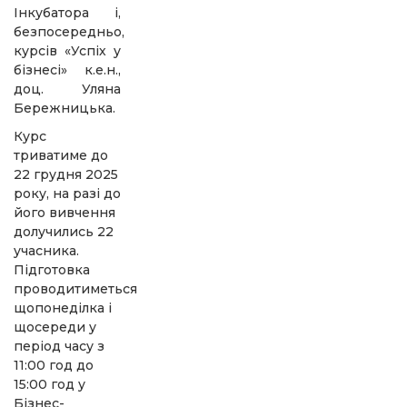
Інкубатора і,
безпосередньо,
курсів «Успіх у
бізнесі» к.е.н.,
доц. Уляна
Бережницька.
Курс
триватиме до
22 грудня 2025
року, на разі до
його вивчення
долучились 22
учасника.
Підготовка
проводитиметься
щопонеділка і
щосереди у
період часу з
11:00 год до
15:00 год у
Бізнес-