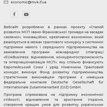
economic@mvk.if.ua
Вебсайт розроблено в рамках проєкту «Сталий
розвиток МСП Івано-Франківської громади на засадах
«зеленої», інноваційної, креативної економіки», який
реалізується в межах грантового конкурсу з системної
підтримки малого і середнього підприємництва на
замовлення програми міжнародної співпраці
«EU4Business: відновлення, конкурентоспроможність
та інтернаціоналізація МСП», яку спільно фінансують
Європейський Союз і уряд Німеччини. Грантовий
конкурс виконує Фонд розвитку підприємництва,
стратегічним виконавцем програми є німецька
федеральна компанія Deutsche Gesellschaft für
Internationale Zusammenarbeit (GIZ) GmbH.
Програма спрямована на підтримку економічної
стійкості, відновлення та зростання України,
створення кращих умов для розвитку українських