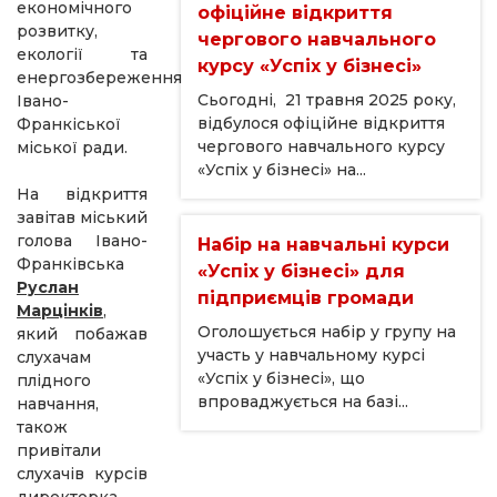
економічного
офіційне відкриття
розвитку,
чергового навчального
екології та
курсу «Успіх у бізнесі»
енергозбереження
Сьогодні, 21 травня 2025 року,
Івано-
відбулося офіційне відкриття
Франкіської
чергового навчального курсу
міської ради.
«Успіх у бізнесі» на...
На відкриття
завітав міський
голова Івано-
Набір на навчальні курси
Франківська
«Успіх у бізнесі» для
Руслан
підприємців громади
Марцінків
,
Оголошується набір у групу на
який побажав
участь у навчальному курсі
слухачам
«Успіх у бізнесі», що
плідного
впроваджується на базі...
навчання,
також
привітали
слухачів курсів
директорка