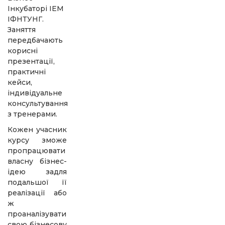
Інкубаторі ІЕМ
ІФНТУНГ.
Заняття
передбачають
корисні
презентації,
практичні
кейси,
індивідуальне
консультування
з тренерами.
Кожен учасник
курсу зможе
пропрацювати
власну бізнес-
ідею задля
подальшої її
реалізації або
ж
проаналізувати
свою бізнесову