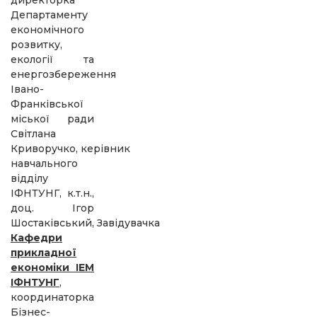
Департаменту
економічного
розвитку,
екології та
енергозбереження
Івано-
Франківської
міської ради
Світлана
Криворучко, керівник
навчального
відділу
ІФНТУНГ, к.т.н.,
доц. Ігор
Шостаківський, Завідувачка
Кафедри
прикладної
економіки ІЕМ
ІФНТУНГ
,
координаторка
Бізнес-