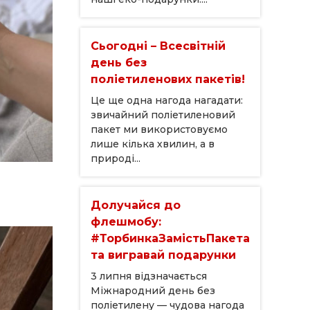
Сьогодні – Всесвітній
день без
поліетиленових пакетів!
Це ще одна нагода нагадати:
звичайний поліетиленовий
пакет ми використовуємо
лише кілька хвилин, а в
природі...
Долучайся до
флешмобу:
#ТорбинкаЗамістьПакета
та вигравай подарунки
3 липня відзначається
Міжнародний день без
поліетилену — чудова нагода