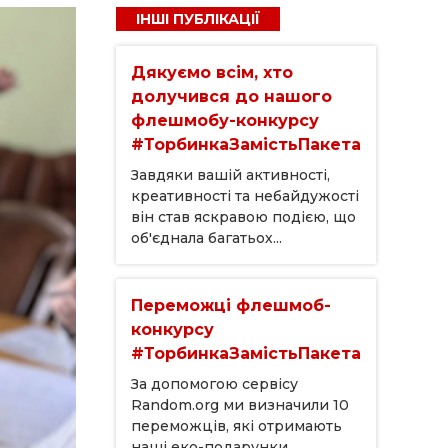
ІНШІ ПУБЛІКАЦІЇ
Дякуємо всім, хто
долучився до нашого
флешмобу-конкурсу
#ТорбинкаЗамістьПакета
Завдяки вашій активності,
креативності та небайдужості
він став яскравою подією, що
об'єднала багатьох...
Переможці флешмоб-
конкурсу
#ТорбинкаЗамістьПакета
За допомогою сервісу
Random.org ми визначили 10
переможців, які отримають
наші еко-подарунки....