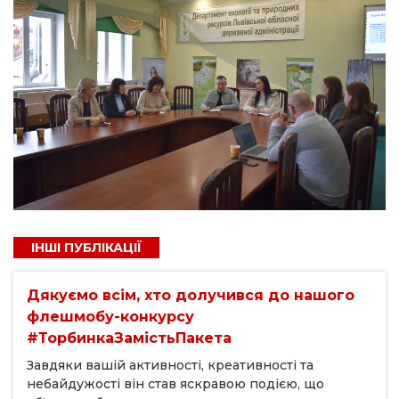
ІНШІ ПУБЛІКАЦІЇ
Дякуємо всім, хто долучився до нашого
флешмобу-конкурсу
#ТорбинкаЗамістьПакета
Завдяки вашій активності, креативності та
небайдужості він став яскравою подією, що