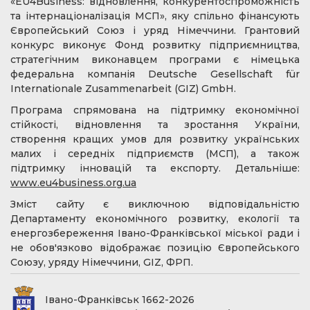
«EU4Business: відновлення, конкурентоспроможність
та інтернаціоналізація МСП», яку спільно фінансують
Європейський Союз і уряд Німеччини. Грантовий
конкурс виконує Фонд розвитку підприємництва,
стратегічним виконавцем програми є німецька
федеральна компанія Deutsche Gesellschaft für
Internationale Zusammenarbeit (GIZ) GmbH.
Програма спрямована на підтримку економічної
стійкості, відновлення та зростання України,
створення кращих умов для розвитку українських
малих і середніх підприємств (МСП), а також
підтримку інновацій та експорту. Детальніше:
www.eu4business.org.ua
Зміст сайту є виключною відповідальністю
Департаменту економічного розвитку, екології та
енергозбереження Івано-Франківської міської ради і
не обов'язково відображає позицію Європейського
Союзу, уряду Німеччини, GIZ, ФРП.
Івано-Франківськ 1662-2026