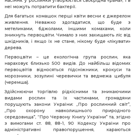
насіння: у рослинки утворюється своєрідна «рана», і в
неї можуть потрапити бактерії.
Для багатьох комашок перші квіти весни є джерелом
живлення. Неважко здогадатися, що буде з
метеликами, бджолами, іншими комахами, коли
зникнуть первоцвіти. Чимало з них захищають ліс від
шкідників, і якщо їх не стане, нікому буде «лікувати»
дерева.
Первоцвіти – це екологічна група рослин, яка
нараховує близько 500 видів. До найбільш відомих
первоцвітів відносяться підсніжники, крокуси та
морозники, зозулині черевички та ведмежа цибуля
(черемша).
Здійснюючи торгівлю рідкісними та зникаючими
видами рослин та їх частинами, громадяни
порушують закони України: „Про рослинний світ”,
„Про охорону навколишнього природного
середовища”, “Про Червону Книгу України” та, згідно
з вимогами ст. 88, 88-1, 90 Кодексу України про
адміністративні правопорушення, караються