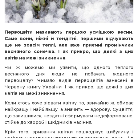
Первоцвіти називають першою усмішкою весни.
Саме вони, ніжні й тендітні, першими відчувають
ще не зовсім теплі, але вже приємні промінчики
весняного сонечка. І як прикро, що деякі з цих
квітів на межі зникнення.
Чи ж можемо ми уявити, що одного теплого
весняного дня люди не побачать жодного
первоцвіту? Чимало видів первоцвітів занесені в
Червону книгу України. І як прикро, що деякі з цих
квітів на межі зникнення.
Коли хтось хоче зірвати квітку, то, звичайно ж, обирає
найкращу і найбільшу, а значить — здорову. Суцвіття,
що залишилися, нездатні сформувати недеформоване,
стійке до хвороб і шкідників насіння.
Крім того, зривання квітки пошкоджує цибулину і