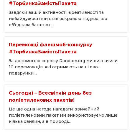
#ТорбинкаЗамістьПакета
Завдяки вашій активності, креативності та
небайдужості він став яскравою подією, що
об'єднала багатьох...
Переможці флешмоб-конкурсу
#ТорбинкаЗамістьПакета
За допомогою сервісу Random.org ми визначили
10 переможців, які отримають наші еко-
подарунки....
Сьогодні – Всесвітній день без
поліетиленових пакетів!
Це ще одна нагода нагадати: звичайний
поліетиленовий пакет ми використовуємо лише
кілька хвилин, а в природі...