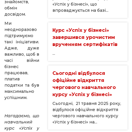
знайомств,
«Успіх у бізнесі», що
обмін
впроваджується на базі...
досвідом.
Ми
неодноразово
Курс «Успіх у бізнесі»
підтримуємо
завершився урочистим
такі ініціативи.
врученням сертифікатів
Адже, дуже
...
важливо, щоб в
часі війни
бізнес
працював,
Сьогодні відбулося
платив
офіційне відкриття
податки та був
чергового навчального
максимально
курсу «Успіх у бізнесі»
успішним.
Сьогодні, 21 травня 2025 року,
відбулося офіційне відкриття
Нагадаємо, що
чергового навчального курсу
навчальний
«Успіх у бізнесі» на...
курс «Успіх у