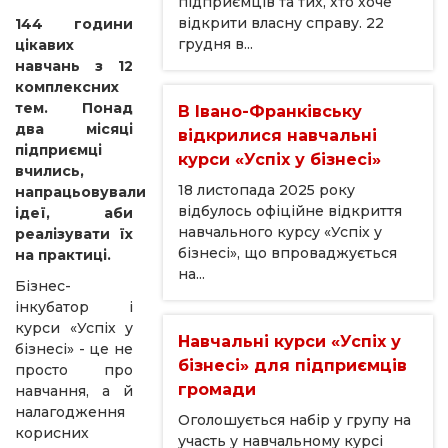
підприємців та тих, хто хоче
відкрити власну справу. 22
144 години
грудня в...
цікавих
навчань з 12
комплексних
тем. Понад
В Івано-Франківську
два місяці
відкрилися навчальні
підприємці
курси «Успіх у бізнесі»
вчились,
18 листопада 2025 року
напрацьовували
відбулось офіційне відкриття
ідеї, аби
навчального курсу «Успіх у
реалізувати їх
бізнесі», що впроваджується
на практиці.
на...
Бізнес-
інкубатор і
курси «Успіх у
Навчальні курси «Успіх у
бізнесі» - це не
бізнесі» для підприємців
просто про
громади
навчання, а й
налагодження
Оголошується набір у групу на
корисних
участь у навчальному курсі