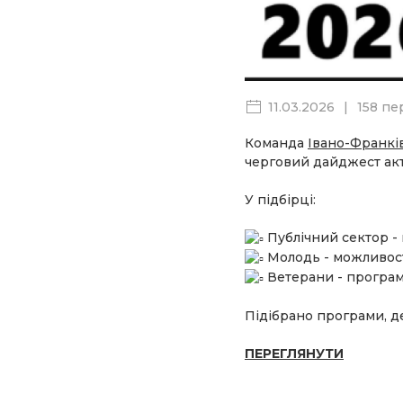
11.03.2026
|
158 пе
Команда
Івано-Франків
черговий дайджест ак
У підбірці:
Публічний сектор - 
Молодь - можливості
Ветерани - програми
Підібрано програми, д
ПЕРЕГЛЯНУТИ