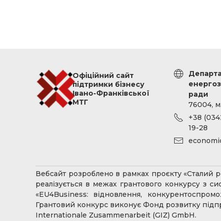
Департа
Офіційний сайт
енергоз
підтримки бізнесу
Івано-Франківської
ради
МТГ
76004, м
+38 (0342
19-28
economi
Вебсайт розроблено в рамках проєкту «Сталий ро
реалізується в межах грантового конкурсу з с
«EU4Business: відновлення, конкурентоспром
Грантовий конкурс виконує Фонд розвитку підпр
Internationale Zusammenarbeit (GIZ) GmbH.