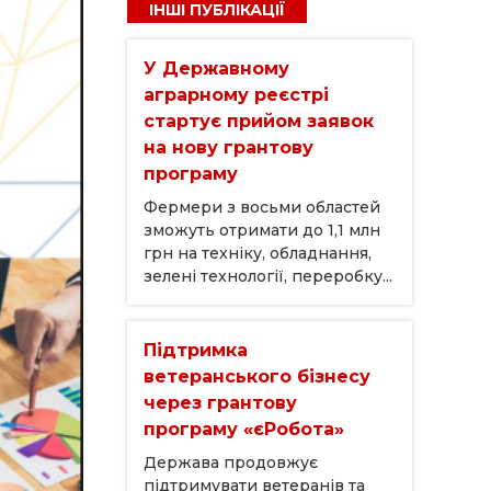
ІНШІ ПУБЛІКАЦІЇ
У Державному
аграрному реєстрі
стартує прийом заявок
на нову грантову
програму
Фермери з восьми областей
зможуть отримати до 1,1 млн
грн на техніку, обладнання,
зелені технології, переробку...
Підтримка
ветеранського бізнесу
через грантову
програму «єРобота»
Держава продовжує
підтримувати ветеранів та