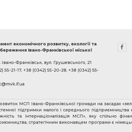
мент економічного розвитку, екології та
береження Івано-Франківської міської
. Івано-Франківськ, вул. Грушевського, 21
) 55-21-17, +38 (0342) 55-20-28, +38 (0342) 55-
c@mvk.if.ua
звиток МСП Івано-Франківської громади на засадах «зеле
истемної підтримки малого і середнього підприємництва
ожність та інтернаціоналізація МСП», яку спільно фін
иємництва, стратегічним виконавцем програми є німецька