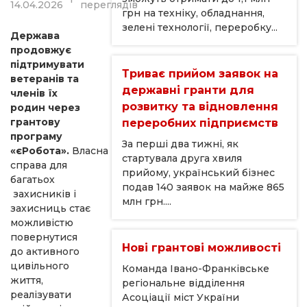
переглядів
14.04.2026
грн на техніку, обладнання,
зелені технології, переробку...
Держава
продовжує
підтримувати
Триває прийом заявок на
ветеранів та
державні гранти для
членів їх
розвитку та відновлення
родин через
грантову
переробних підприємств
програму
За перші два тижні, як
«єРобота».
Власна
стартувала друга хвиля
справа для
прийому, український бізнес
багатьох
подав 140 заявок на майже 865
захисників і
млн грн....
захисниць стає
можливістю
повернутися
Нові грантові можливості
до активного
цивільного
Команда Івано-Франківське
життя,
регіональне відділення
реалізувати
Асоціації міст України