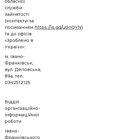
обласної
служби
зайнятості
(контакти за
посиланням
https://is.gd/u0nOYN
)
та до офісів
«Зроблено в
Україні»:
м. Івано-
Франківськ,
вул. Деповська,
89а, тел.
0342512125
Відділ
організаційно-
інформаційної
роботи
Івано-
Франківського