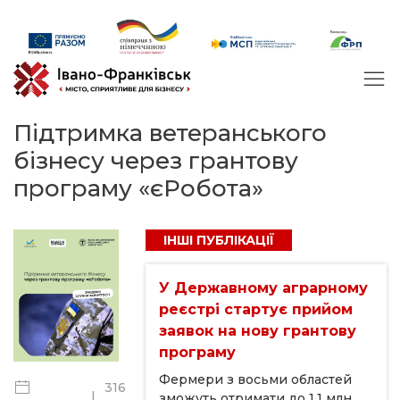
Підтримка ветеранського
бізнесу через грантову
програму «єРобота»
ІНШІ ПУБЛІКАЦІЇ
У Державному аграрному
реєстрі стартує прийом
заявок на нову грантову
програму
Фермери з восьми областей
316
|
зможуть отримати до 1,1 млн