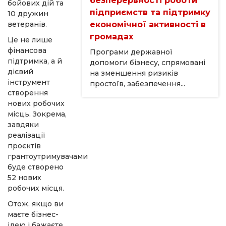
безперервності роботи
бойових дій та
підприємств та підтримку
10 дружин
ветеранів.
економічної активності в
громадах
Це не лише
фінансова
Програми державної
підтримка, а й
допомоги бізнесу, спрямовані
дієвий
на зменшення ризиків
інструмент
простоїв, забезпечення...
створення
нових робочих
місць. Зокрема,
завдяки
реалізації
проєктів
грантоутримувачами
буде створено
52 нових
робочих місця.
Отож, якщо ви
маєте бізнес-
ідею і бажаєте