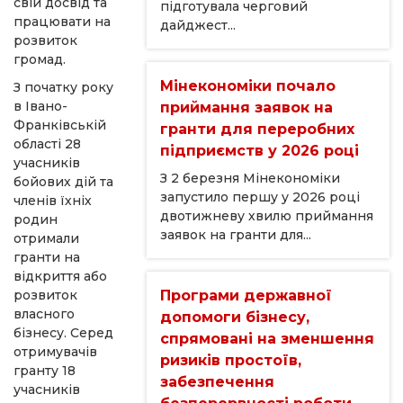
свій досвід та
підготувала черговий
працювати на
дайджест...
розвиток
громад.
Мінекономіки почало
З початку року
в Івано-
приймання заявок на
Франківській
гранти для переробних
області 28
підприємств у 2026 році
учасників
З 2 березня Мінекономіки
бойових дій та
запустило першу у 2026 році
членів їхніх
двотижневу хвилю приймання
родин
заявок на гранти для...
отримали
гранти на
відкриття або
розвиток
Програми державної
власного
допомоги бізнесу,
бізнесу. Серед
спрямовані на зменшення
отримувачів
ризиків простоїв,
гранту 18
забезпечення
учасників