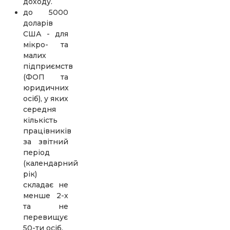
доходу.
до 5000
доларів
США - для
мікро- та
малих
підприємств
(ФОП та
юридичних
осіб), у яких
середня
кількість
працівників
за звітний
період
(календарний
рік)
складає не
менше 2-х
та не
перевищує
50-ти осіб.