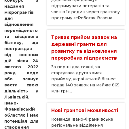
конкурс з
підтримувати ветеранів та
надання
членів їх родин через грантову
мікрогрантів
програму «єРобота». Власна...
для
відновлення
переміщеного
та місцевого
Триває прийом заявок на
бізнесу, що
державні гранти для
постраждав
розвитку та відновлення
від воєнних
переробних підприємств
дій після 24
За перші два тижні, як
лютого 2022
стартувала друга хвиля
року, веде
прийому, український бізнес
або планує
подав 140 заявок на майже 865
вести свою
млн грн....
діяльність у
Львівській,
Івано-
Франківській
Нові грантові можливості
областях і має
Команда Івано-Франківське
потенціал для
регіональне відділення
створення