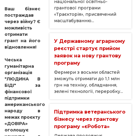
національної освітньо-
грантової програми
Ваш бізнес
«Траєкторія», присвячений
постраждав
масштабуванню...
через війну? Є
можливість
отримати
грант на його
У Державному аграрному
відновлення!
реєстрі стартує прийом
заявок на нову грантову
Чеська
програму
гуманітарна
Фермери з восьми областей
організація
зможуть отримати до 1,1 млн
"ЛЮДИНА В
грн на техніку, обладнання,
БІДІ" за
зелені технології, переробку...
фінансової
підтримки
американського
народу в
Підтримка ветеранського
межах проєкту
бізнесу через грантову
«ДОВІРА»
програму «єРобота»
оголошує
Держава продовжує