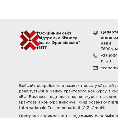
Департа
Офіційний сайт
енергоз
підтримки бізнесу
Івано-Франківської
ради
МТГ
76004, м
+38 (0342
19-28
economi
Вебсайт розроблено в рамках проєкту «Сталий ро
реалізується в межах грантового конкурсу з с
«EU4Business: відновлення, конкурентоспром
Грантовий конкурс виконує Фонд розвитку підпр
Internationale Zusammenarbeit (GIZ) GmbH.
Програма спрямована на підтримку економічної 