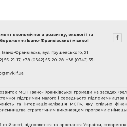
мент економічного розвитку, екології та
береження Івано-Франківської міської
. Івано-Франківськ, вул. Грушевського, 21
) 55-21-17, +38 (0342) 55-20-28, +38 (0342) 55-
c@mvk.if.ua
звиток МСП Івано-Франківської громади на засадах «зеле
истемної підтримки малого і середнього підприємництва
ожність та інтернаціоналізація МСП», яку спільно фін
иємництва, стратегічним виконавцем програми є німецька
стійкості, відновлення та зростання України, створенн