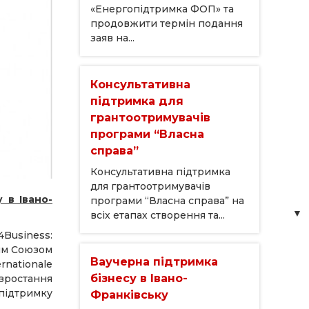
«Енергопідтримка ФОП» та
продовжити термін подання
заяв на...
Консультативна
підтримка для
грантоотримувачів
програми “Власна
справа”
Консультативна підтримка
для грантоотримувачів
 в Івано-
програми “Власна справа” на
всіх етапах створення та...
4Business:
ким Союзом
Ваучерна підтримка
rnationale
бізнесу в Івано-
 зростання
 підтримку
Франківську