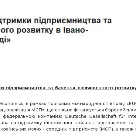
ки підприємництва та бачення післявоєнного розвитку
Economics, в рамках програми міжнародної співпраці «EU
аціоналізація МСП», що спільно фінансується Європейсь
 федеральною компанією Deutsche Gesellschaft für Inte
на на підтримку економічної стійкості, відновлення та
країнських малих і середніх підприємств (МСП), а також